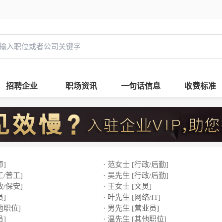
招聘企业
职场资讯
一句话信息
收费标准
师]
· 范女士 [行政/后勤]
工/普工]
· 吴先生 [行政/后勤]
政/保安]
· 王女士 [文员]
员]
· 叶先生 [网络/IT]
他职位]
· 男先生 [营业员]
员]
· 温先生 [其他职位]