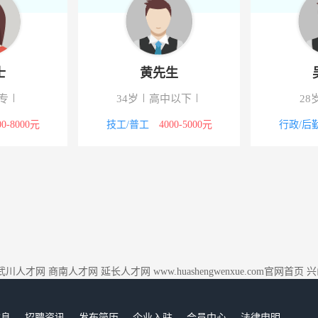
士
黄先生
专
34岁
高中以下
28
00-8000元
技工/普工
4000-5000元
行政/后
武川人才网
商南人才网
延长人才网
www.huashengwenxue.com官网首页
兴
信息
招聘资讯
发布简历
企业入驻
会员中心
法律申明