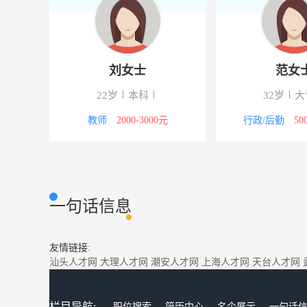
刘女士
范女
下
22岁
本科
32岁
大
3000元
教师
2000-3000元
行政/后勤
50
一句话信息
友情链接:
汕头人才网
大理人才网
潮安人才网
上海人才网
天台人才网
栏目导航:
职位搜索
简历中心
名企展示
一句话